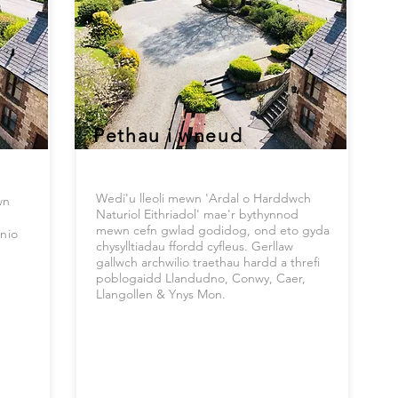
Pethau i wneud
Wedi'u lleoli mewn 'Ardal o Harddwch
wn
Naturiol Eithriadol' mae'r bythynnod
mewn cefn gwlad godidog, ond eto gyda
unio
chysylltiadau ffordd cyfleus. Gerllaw
gallwch archwilio traethau hardd a threfi
poblogaidd Llandudno, Conwy, Caer,
Llangollen & Ynys Mon.