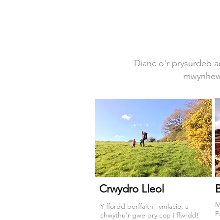
Dianc o'r prysurdeb ac
mwynhewc
Crwydro Lleol
M
Y ffordd berffaith i ymlacio, a
F
chwythu'r gwe pry cop i ffwrdd!