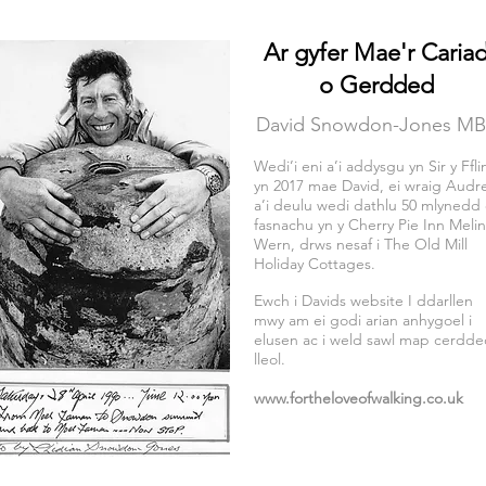
Ar gyfer
Mae'r
Caria
o Gerdded
David Snowdon-Jones M
Wedi’i eni a’i addysgu yn Sir y Ffli
yn 2017 mae David, ei wraig Audr
a’i deulu wedi dathlu 50 mlynedd
fasnachu yn y Cherry Pie Inn Melin
Wern, drws nesaf i The Old Mill
Holiday Cottages.
Ewch i Davids website I ddarllen
mwy am ei godi arian anhygoel i
elusen ac i weld sawl map cerdd
lleol.
www.fortheloveofwalking.co.uk