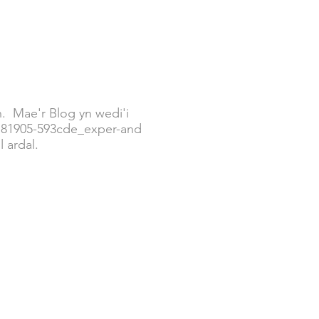
n. Mae'r Blog yn wedi'i
c781905-593cde_exper-and
l ardal.