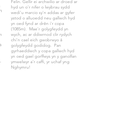
Felin. Gellir ei archwilio ar droed ar
n
hyd un o'r nifer o lwybrau sydd
n
wedi'u marcio sy'n addas ar gyfer
.
ystod o alluoedd neu gallwch hyd
yn oed fynd ar drên i'r copa
(1085m). Mae'r golygfeydd yn
m
wych, ac ar ddiwrnod clir rydych
chi'n cael eich gwobrwyo â
a
golygfeydd godidog. Pan
i
gyrhaeddwch y copa gallwch hyd
yn oed gael gorffwys yn y ganolfan
-
ymwelwyr a'r caffi, yr uchaf yng
Nghymru!