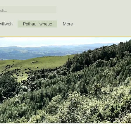
iliwch
Pethau i wneud
More