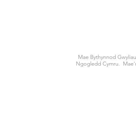
Mae Bythynnod Gwyliau'r
Ngogledd Cymru. Mae'r b