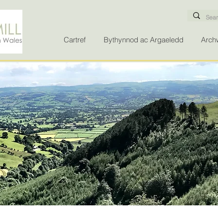
Cartref
Bythynnod ac Argaeledd
Archw