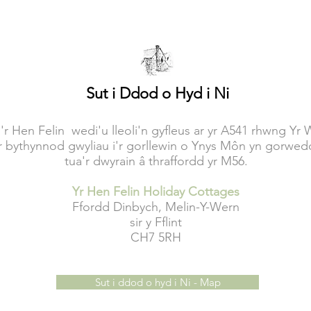
Sut i Ddod o Hyd i Ni
 Hen Felin wedi'u lleoli'n gyfleus ar yr A541 rhwng Y
ythynnod gwyliau i'r gorllewin o Ynys Môn yn gorwedd 
tua'r dwyrain â thraffordd yr M56.
Yr Hen Felin Holiday Cottages
Ffordd Dinbych, Melin-Y-Wern
sir y Fflint
CH7 5RH
Sut i ddod o hyd i Ni - Map