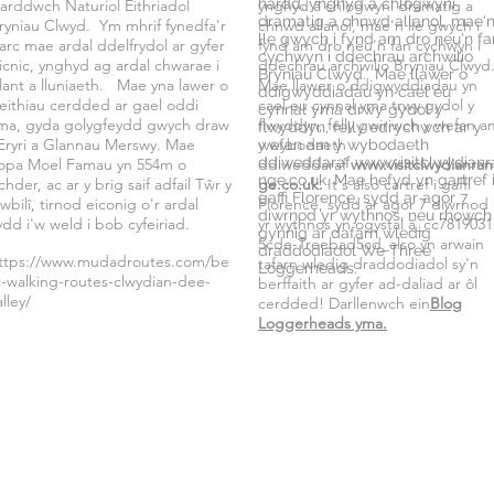
hardd, ynghyd â chlogwyni
arddwch Naturiol Eithriadol
ynghyd â chlogwyni dramatig a
dramatig a chnwd allanol, mae'
ryniau Clwyd. Ym mhrif fynedfa'r
chnwd allanol, mae'n lle gwych i
lle gwych i fynd am dro neu'n fa
arc mae ardal ddelfrydol ar gyfer
fynd am dro neu'n fan cychwyn i
cychwyn i ddechrau archwilio
icnic, ynghyd ag ardal chwarae i
ddechrau archwilio Bryniau Clwyd
Bryniau Clwyd. Mae llawer o
lant a lluniaeth. Mae yna lawer o
Mae llawer o ddigwyddiadau yn
ddigwyddiadau yn cael eu
eithiau cerdded ar gael oddi
cael eu cynnal yma trwy gydol y
cynnal yma drwy gydol y
ma, gyda golygfeydd gwych draw
flwyddyn, felly gwiriwch y wefan a
flwyddyn, felly edrychwch ar y
 Eryri a Glannau Merswy. Mae
y wybodaeth
wefan am y wybodaeth
ddiweddaraf
www.visitclwydianr
opa Moel Famau yn 554m o
ddiweddaraf
www.visitclwydianran
nge.co.uk
. Mae hefyd yn gartref 
chder, ac ar y brig saif adfail Tŵr y
ge.co.uk.
It's also cartref i gaffi
gaffi Florence, sydd ar agor 7
iwbilî, tirnod eiconig o'r ardal
Florence, sydd ar agor 7 diwrnod
diwrnod yr wythnos, neu rhowch
ydd i'w weld i bob cyfeiriad.
yr wythnos yn ogystal â_cc7819031
gynnig ar dafarn wledig
5cde-Treebad5cd_also yn arwain
draddodiadol We Three
ttps://www.mudadroutes.com/be
tafarn wledig draddodiadol sy'n
Loggerheads.
t-walking-routes-clwydian-dee-
berffaith ar gyfer ad-daliad ar ôl
alley/
cerdded! Darllenwch ein
Blog
Loggerheads yma.