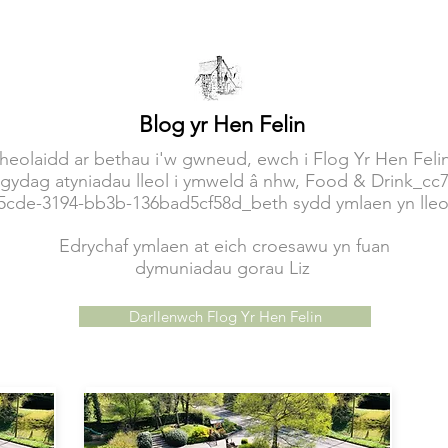
Blog yr Hen Felin
rheolaidd ar bethau i'w gwneud, ewch i Flog Yr Hen Feli
gydag atyniadau lleol i ymweld â nhw, Food & Drink_c
5cde-3194-bb3b-136bad5cf58d_beth sydd ymlaen yn lleo
Edrychaf ymlaen at eich croesawu yn fuan
dymuniadau gorau Liz
Darllenwch Flog Yr Hen Felin