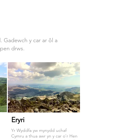
d. Gadewch y car ar ôl a
epen drws.
Eryri
Yr Wyddfa yw mynydd uchaf
Cymru a thua awr yn y car o'r Hen