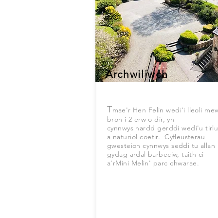
Archwiliwch
T
mae'r Hen Felin wedi'i lleoli me
bron i 2 erw o dir, yn
cynnwys
hardd
gerddi wedi'u tirl
a
naturiol
coetir. Cyfleusterau
gwesteion
cynnwys
seddi tu allan
gydag ardal barbeciw, taith ci
a'r
Mini
Melin'
parc chwarae.