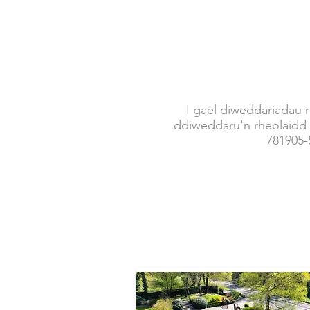
I gael diweddariadau 
ddiweddaru'n rheolaidd 
781905-