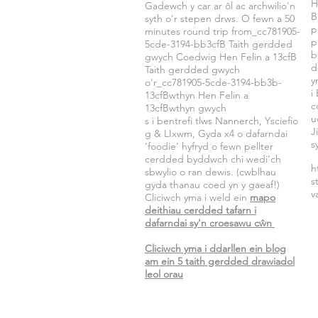
H
Gadewch y car ar ôl ac archwilio'n
B
syth o'r stepen drws. O fewn a 50
p
minutes round trip from_cc781905-
p
5cde-3194-bb3cfB Taith gerdded
b
gwych Coedwig Hen Felin a 13cfB
d
Taith gerdded gwych
y
o'r_cc781905-5cde-3194-bb3b-
i
13cfBwthyn Hen Felin a
c
13cfBwthyn gwych
u
s i bentrefi tlws Nannerch, Ysciefio
J
g & LIxwm, Gyda x4 o dafarndai
s
‘foodie’ hyfryd o fewn pellter
cerdded byddwch chi wedi’ch
h
sbwylio o ran dewis. (cwblhau
s
gyda thanau coed yn y gaeaf!)
v
Cliciwch yma i weld ein
map
o
deithiau cerdded tafarn i
dafarndai sy'n croesawu cŵn
Cliciwch yma i ddarllen ein blog
am ein 5 taith gerdded drawiadol
leol orau