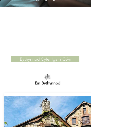
Bythynnod Cyfeillgar i Gŵn Gogledd
Cymru
Gyda dau gi fri
yn y diwedd,
hunanarlwyo
bythynnod,
Bwthyn Millers
a
Yr
Ysgubor Hir
, Mae Bythynnod Gwyliau’r Hen Felin
yn darparu’r encil perffaith i chi a’ch
ffrind pedair
coes
! Gyda mynediad i
llwybrau cerdded lluosog yn syth o'ch drws ffrynt,
bydd gennych ddigon i'w archwilio!
Bythynnod Cyfeillgar i Gŵn
Ein Bythynnod