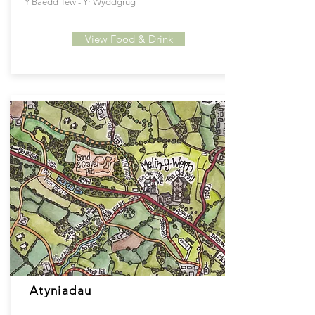
Y Baedd Tew - Yr Wyddgrug
View Food & Drink
Atyniadau