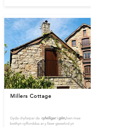
Millers Cottage
Gyda chyfarpar da
cyfeillgar i gŵn,
hwn
mae
bwthyn cyfforddus ar y llawr gwaelod yn