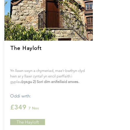
The Hayloft
Yn llawn swyn a chymeriad, mae'r bwthyn clyd
hwn ar y llawr cyntaf yn encil perffaith i
gyplau
(cysgu 2) Sori dim anifeiliaid anwes.
Oddi wrth:
£349
7 Nos
The Hayloft