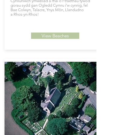
Cynlluniwch ymweliad â rhai o’r traethau tywod
gorau sydd gan Ogledd Cymru i’w cynnig, fel
Bae Colwyn, Talacre, Ynys Môn, Llandudno
a Rhos-yn-Rhos!
View Beaches