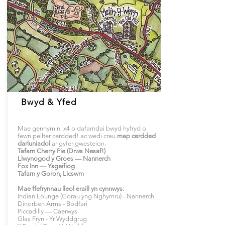
Bwyd & Yfed
Mae gennym ni x4 o dafarndai bwyd hyfryd o
fewn pellter cerdded! ac wedi creu
map cerdded
darluniadol
ar gyfer gwesteion.
Tafarn Cherry Pie (Drws Nesaf!)
Llwynogod y Groes — Nannerch
Fox Inn — Ysgeifiog
Tafarn y Goron, Licswm
Mae ffefrynnau lleol eraill yn cynnwys:
Indian Lounge (Gorau yng Nghymru) - Nannerch
Dinorben Arms - Bodfari
Piccadilly — Caerwys
Glas Fryn - Yr Wyddgrug