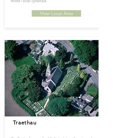
milltir i bob cyfeiriad.
View Local Area
Traethau