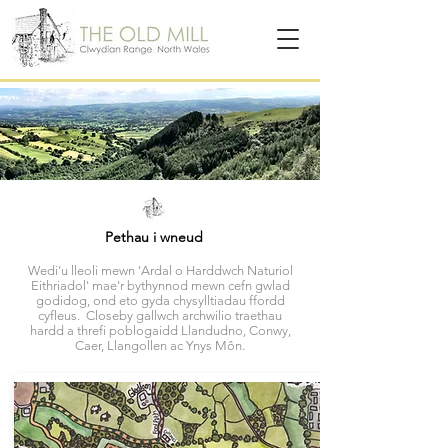
Pethau i wneud
Wedi'u lleoli mewn 'Ardal o Harddwch Naturiol
Eithriadol' mae'r bythynnod mewn cefn gwlad
godidog, ond eto gyda chysylltiadau ffordd
cyfleus. Closeby gallwch archwilio traethau
hardd a threfi poblogaidd Llandudno, Conwy,
Caer, Llangollen ac Ynys Môn.