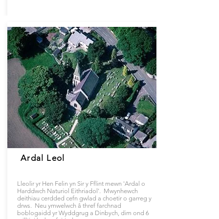
Ardal Leol
Lleolir yr Hen Felin yn Sir y Fflint mewn 'Ardal o
Harddwch Naturiol Eithriadol'. Mwynhewch
deithiau cerdded cefn gwlad a choetir o garreg y
drws. Neu ymwelwch â thref farchnad
boblogaidd yr Wyddgrug a Dinbych, dim ond 6