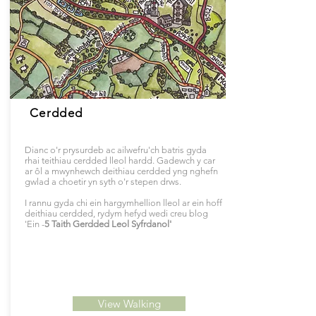
Cerdded
Dianc o'r prysurdeb ac ailwefru'ch batris gyda
rhai teithiau cerdded lleol hardd. Gadewch y car
ar ôl a mwynhewch deithiau cerdded yng nghefn
gwlad a choetir yn syth o'r stepen drws.
I rannu gyda chi ein hargymhellion lleol ar ein hoff
deithiau cerdded, rydym hefyd wedi creu blog
'Ein -
5 Taith Gerdded Leol Syfrdanol'
View Walking