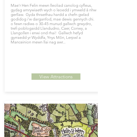
Mae'r Hen Felin mewn lleoliad canolog cyfleus,
gydag amrywiaeth wych o leoedd i ymweld â nhw
gerllaw. Gyda thraethau hardd a chefn gwlad
godidog i'w darganfod, mae dewis gennych chi.
o fewn radiws o 30-45 munud gallwch grwydro,
trefi poblogaidd Llandudno, Caer, Conwy, a
Llangollen i enwi ond rhai! Gallwch hefyd
gyrraedd yr Wyddfa, Ynys Môn, Lerpwl a
Manceinion mewn llai nag awr...
View Attractions