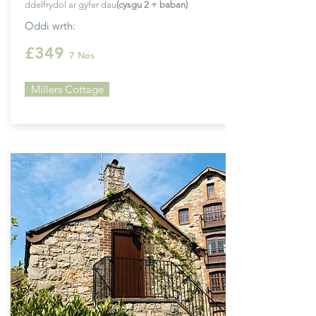
ddelfrydol ar gyfer dau
(cysgu 2 + baban)
Oddi wrth:
£349
7 Nos
Millers Cottage