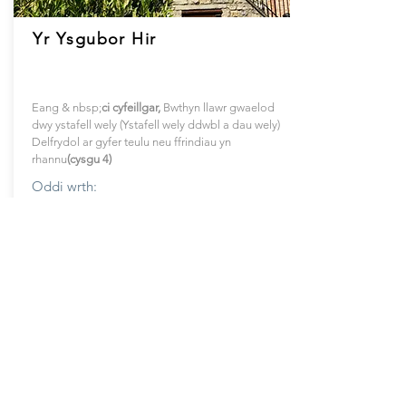
Yr Ysgubor Hir
Eang & nbsp;
ci
cyfeillgar
,
Bwthyn llawr gwaelod
dwy ystafell wely (Ystafell wely ddwbl a dau wely)
Delfrydol ar gyfer teulu neu ffrindiau yn
rhannu
(cysgu 4)
Oddi wrth:
£449
7 Nos
The Long Barn