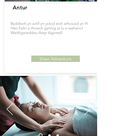
Antur
Byddwch yn actif yn ystod eich arhosiad yn Yr
Hen Felin a rhowch gynnig ar lu o wahanol
Weithgareddau Awyr Agored!
View Adventure