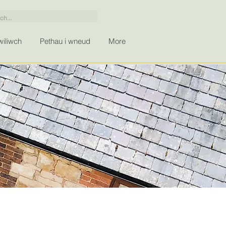
iliwch
Pethau i wneud
More