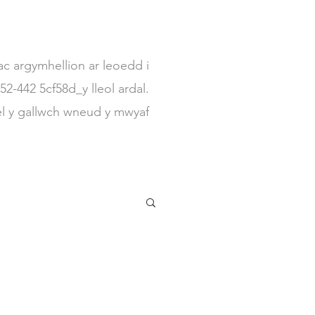
c argymhellion ar leoedd i
2-442 5cf58d_y lleol ardal.
el y gallwch wneud y mwyaf