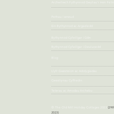
Archwiliwch Fythynnod Gwyliau'r Hen Feli
Pethau i wneud
Ein Bythynnod ac Argaeledd
Bythynnod Cyfeillgar i Gŵn
Bythynnod Cyfeillgar i Deuluoedd
Blog
Llyfr Gwesteion ac Adolygiadau
Cwestiynau Cyffredin
Telerau ac Amodau Archebu
© The Old Mill Holiday Cottages 2023
(29t
2023)