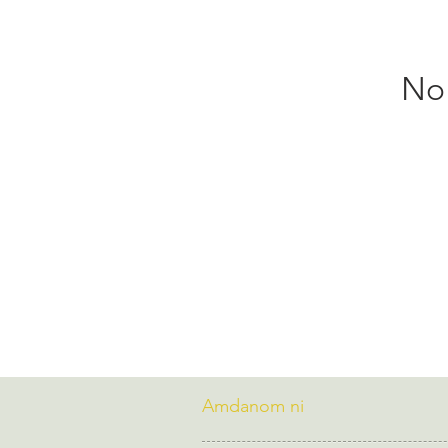
No 
Amdanom ni