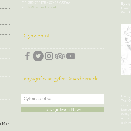
n
T:
01352 742175 / 07495 063066
Bythy
E:
info@old-mill.co.uk
Ffordd
Wyddg
Dilynwch ni
Tanysgrifio ar gyfer Diweddariadau
Hysby
The O
ddifr
Tanysgrifiwch Nawr
berso
cynhy
amdan
eich m
h May