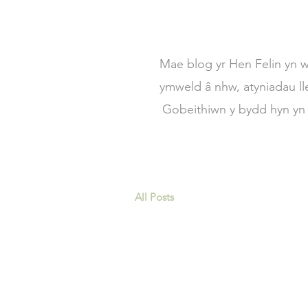
Mae blog yr Hen Felin yn w
ymweld â nhw, atyniadau lle
Gobeithiwn y bydd hyn yn e
All Posts