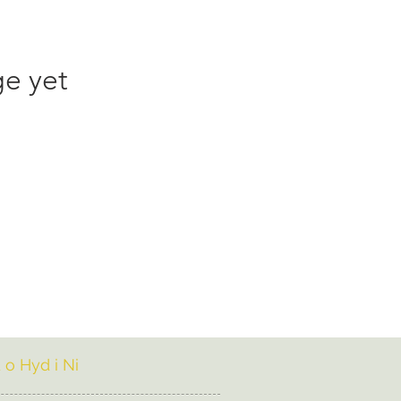
ge yet
 o Hyd i Ni