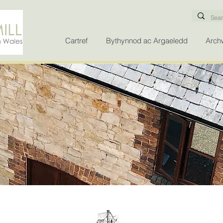
Cartref
Bythynnod ac Argaeledd
Archw