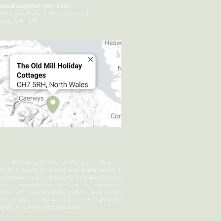
nnod Gwyliau'r Hen Felin
 Dinbych, Melin-Y-Wern, Nannerch, Yr
rug, CH7 5RH
siad Preifatrwydd: Yma ym Mythynnod Gwyliau
ld Mill, rydym yn cymryd eich preifatrwydd o
if a byddwn ond yn defnyddio eich gwybodaeth
nol i weinyddu'ch cyfrif ac i ddarparu'r
rchion a'r gwasanaethau rydych wedi gofyn
ynt gennym ni. Rydym ni fydd yn trosglwyddo
anylion i unrhyw drydydd parti.