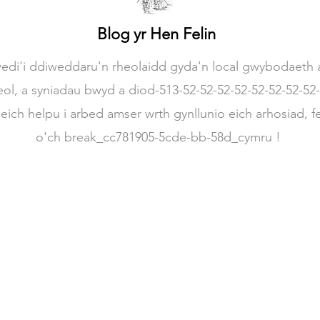
Blog yr Hen Felin
edi'i ddiweddaru'n rheolaidd gyda'n local gwybodaeth a
ol, a syniadau bwyd a diod-513-52-52-52-52-52-52-52-52-5
ich helpu i arbed amser wrth gynllunio eich arhosiad, f
o'ch break_cc781905-5cde-bb-58d_cymru !