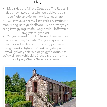
Llety
Mae'r Hayloft, Millers Cottage a The Roost ill
dau yn cynnwys un ystafell wely ddwbl ac yn
ddelfrydol ar gyfer teithwyr busnes unigol
Os dymunwch rannu llety gyda chydweithiwr
mae'r Long Barn yn ddelfrydol. Mae'r Bwthyn yn
eang iawn gydag ystafell wely ddwbl, llofft twin a
dwy ystafell ymolchi
Os ydych oddi cartref ar fusnes, beth am gael
arhosiad mwy 'cartrefol'? Gyda digon o le i
weithio, wifi a digon o le i barcio, yn ogystal
â
cegin wedi'i chyfarparu'n dda ar gyfer paratoi
bwyd, rydych yn sicr o aros yn gyfforddus. Os
yw'n well gennych beidio â choginio, beth am roi
cynnig ar y Cherry Pie Inn drws nesaf