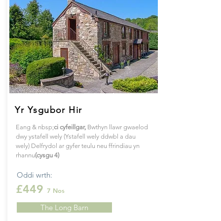
Yr Ysgubor Hir
Eang & nbsp;
ci
cyfeillgar
,
Bwthyn llawr gwaelod
dwy ystafell wely (Ystafell wely ddwbl a dau
wely) Delfrydol ar gyfer teulu neu ffrindiau yn
rhannu
(cysgu 4)
Oddi wrth:
£449
7 Nos
The Long Barn