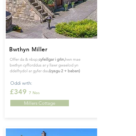
Bwthyn Miller
Offer da & nbsp;
cyfeillgar i gŵn,
hwn
mae
bwthyn cyfforddus ar y llawr gwaelod yn
ddelfrydol ar gyfer dau
(cysgu 2 + baban)
Oddi wrth:
£349
7 Nos
Millers Cottage