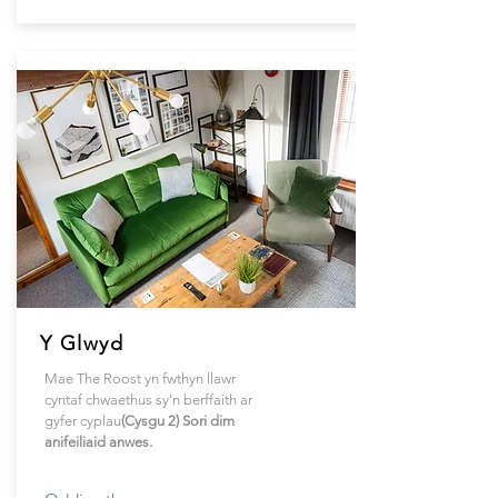
Y Glwyd
Mae The Roost yn fwthyn llawr
cyntaf chwaethus sy'n berffaith ar
gyfer cyplau
(Cysgu 2) Sori dim
anifeiliaid anwes.