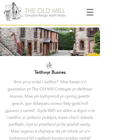
Teithwyr Busnes
Aros yn yr ardal i weithio? Mae llawer o'n
gwesteion yn The Old Mill Cottages yn deithwyr
busnes. Mae ein bythynnod yn cynnig gwerth
gwych, gan ddarparu croeso
llety gyda holl
gysuron y cartref. Gyda WiFi am ddim a digon o le
i weithio ac ymlacio ynddynt, maen nhw'n ddewis
perffaith, clyd ac ymarferol yn lle ystafell westy.
Mae ceginau â chyfarpar da ym mhob un o'n
bythynnod fel y gallwch baratoi prydau cartref