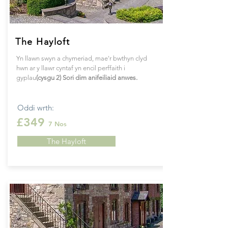
The Hayloft
Yn llawn swyn a chymeriad, mae'r bwthyn clyd
hwn ar y llawr cyntaf yn encil perffaith i
gyplau
(cysgu 2) Sori dim anifeiliaid anwes.
Oddi wrth:
£349
7 Nos
The Hayloft