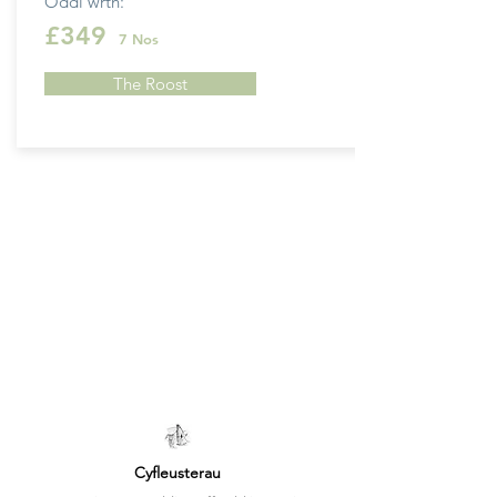
Oddi wrth:
£349
7 Nos
The Roost
Cyfleusterau