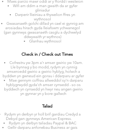
Maes parcio mawr oddi ar y ffordd i westeion
Wifi am ddim a man gwaith da ar gyfer
gliniadur
Darperir llieiniau a thywelion ffres yn
wythnosol
Gwasanaeth golchi dillad yn cael ei gynnig am
arosiadau hirach gyda lleiafswm ychwanegol
(gan gynnwys gwasanaeth casglu a dychwelyd
ddwywaith yr wythnos)
Glanhau wythnosol
Check in / Check out Times
Cofrestru yw 3pm a'r amser gwirio yw 10am.
Lle bynnag y bo modd, rydym yn cynnig
amseroedd gwirio a gwirio hyblyg, holwch a
byddwn yn gwneud ein gorau i ddarparu ar gyfer
Mae gennym coffrau allweddol sy'n darparu
hyblygrwydd gyda'ch amser cyrraedd - so os
byddwch yn cyrraedd yn hwyr neu angen gwirio
yn gynnar yn y bore gallwch
Taliad
Rydym yn derbyn yr holl brif gardiau Credyd a
Debyd gan gynnwys American Express.
Rydym yn derbyn taliadau Paypal & BAC
Gellir darparu anfonebau Business ar gais