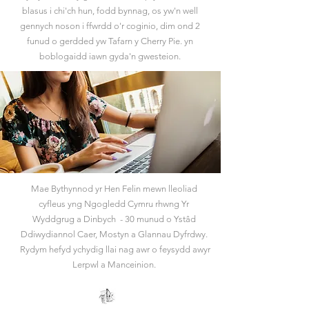
blasus i chi'ch hun, fodd bynnag, os yw'n well
gennych noson i ffwrdd o'r coginio, dim ond 2
funud o gerdded yw Tafarn y Cherry Pie. yn
boblogaidd iawn gyda'n gwesteion.
Mae Bythynnod yr Hen Felin mewn lleoliad
cyfleus yng Ngogledd Cymru rhwng Yr
Wyddgrug a Dinbych - 30 munud o Ystâd
Ddiwydiannol Caer, Mostyn a Glannau Dyfrdwy.
Rydym hefyd ychydig llai nag awr o feysydd awyr
Lerpwl a Manceinion.