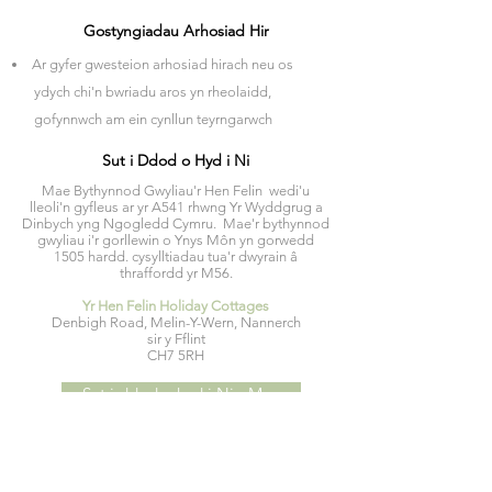
Gostyngiadau Arhosiad Hir
Ar gyfer gwesteion arhosiad hirach neu os
ydych chi'n bwriadu aros
yn rheolaidd,
gofynnwch am ein cynllun teyrngarwch
Sut i Ddod o Hyd i Ni
Mae Bythynnod Gwyliau'r Hen Felin wedi'u
lleoli'n gyfleus ar yr A541 rhwng Yr Wyddgrug a
Dinbych yng Ngogledd Cymru. Mae'r bythynnod
gwyliau i'r gorllewin o Ynys Môn yn gorwedd
1505 hardd. cysylltiadau tua'r dwyrain â
thraffordd yr M56.
Yr Hen Felin Holiday Cottages
Denbigh Road, Melin-Y-Wern, Nannerch
sir y Fflint
CH7 5RH
Sut i ddod o hyd i Ni - Map
Cysylltwch â Ni
A oes gennych unrhyw gwestiynau pellach am