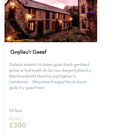
Gwyliau'r Gaeaf
Gallwch ailwefru'ch batris gyda thaith gerdded
grimp ar hyd traeth di-dor neu darganfyddwch y
Marchnadoedd Nadolig yng Nghaer a
Llandwndo - Mwynhewch egwyl fer x3 noson
gyda ni y gaeaf hwn!
X3 Nos
RHAG
£300