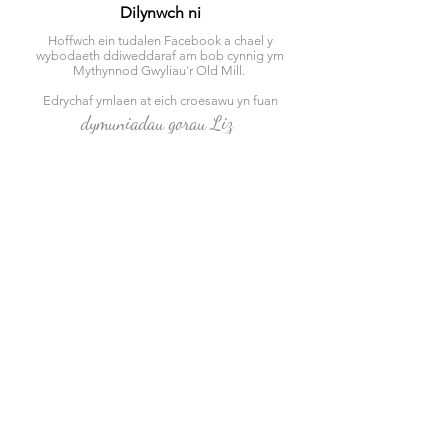
Dilynwch ni
Hoffwch ein tudalen Facebook a chael y
wybodaeth ddiweddaraf am bob cynnig ym
Mythynnod Gwyliau'r Old Mill.
Edrychaf ymlaen at eich croesawu yn fuan
dymuniadau gorau Liz
Hoffwch Ni Ar Facebook
Amdanom ni
Archwiliwch Fythynnod Gwyliau'r Hen Felin
Pethau i wneud
Ein Bythynnod ac Argaeledd
Bythynnod Cyfeillgar i Gŵn