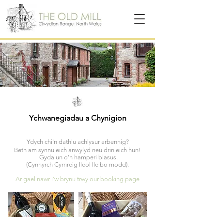
Ychwanegiadau a Chynigion
Ydych chi'n dathlu achlysur arbennig?
Beth am synnu eich anwylyd neu drin eich hun!
Gyda un o'n hamperi blasus.
(Cynnyrch Cymreig lleol lle bo modd).
Ar gael nawr i'w brynu trwy our booking page