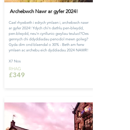
Archebwch Nawr ar gyfer 2024!
Cael rhywbeth i edrych
ymlaen
i, archebwch nawr
ar gyfer 2024! Ydych chi'n dathlu pen-blwydd,
pen-blwydd, neu'n cynllunio gwyliau teuluol?
Oes
gennych chi ddyddiadau penodol mewn golwg?
Gyda dim ond blaendal o 30% - Beth am fwrw
ymlaen ac archebu eich dyddiadau 2024 NAWR!
X7 Nos
RHAG
£349