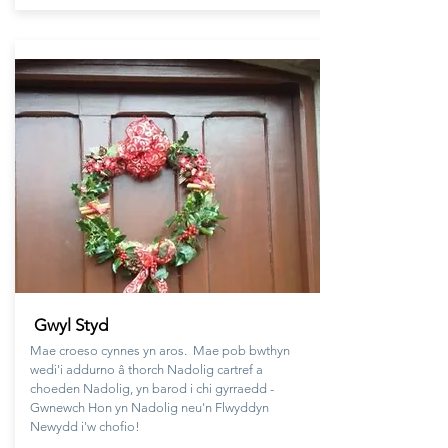
Gwyl St
yd
Mae croeso cynnes yn aros. Mae pob bwthyn
wedi'i addurno â thorch Nadolig cartref a
choeden Nadolig, yn barod i chi gyrraedd -
Gwnewch Hon yn Nadolig neu'n Flwyddyn
Newydd i'w chofio!