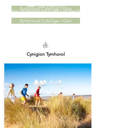
yn darparu’r encil perffaith i chi a’ch
ffrind pedair
coes
! Gyda mynediad i
Bythynnod Cyfeillgar i Gŵn
llwybrau cerdded lluosog yn syth o'ch drws ffrynt,
bydd gennych ddigon i'w archwilio!
Bythynnod Cyfeillgar i Gŵn
Cynigion Tymhorol