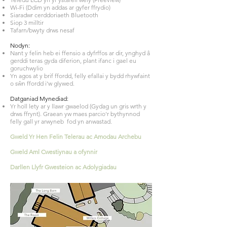
Wi-Fi (Ddim yn addas ar gyfer ffrydio)
Siaradwr cerddoriaeth Bluetooth
Siop 3 milltir
Tafarn/bwyty drws nesaf
Nodyn:
Nant y felin heb ei ffensio a dyfrffos ar dir, ynghyd â
gerddi teras gyda diferion, plant ifanc i gael eu
goruchwylio
Yn agos at y brif ffordd, felly efallai y bydd rhywfaint
o sŵn ffordd i'w glywed.
Datganiad Mynediad:
Yr holl lety ar y llawr gwaelod (Gydag un gris wrth y
drws ffrynt). Graean yw maes parcio'r bythynnod
felly gall yr arwyneb fod yn anwastad.
Gweld Yr Hen Felin Telerau ac Amodau Archebu
Gweld
Aml
Cwestiynau a ofynnir
Darllen Llyfr Gwesteion ac Adolygiadau