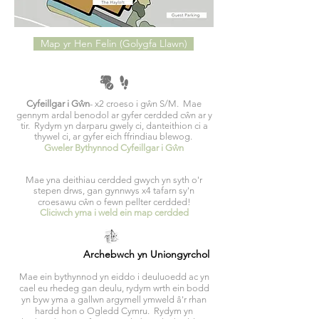
Map yr Hen Felin (Golygfa Llawn)
Cyfeillgar i Gŵn
- x2 croeso i gŵn S/M. Mae
gennym ardal benodol ar gyfer cerdded cŵn ar y
tir. Rydym yn darparu gwely ci, danteithion ci a
thywel ci, ar gyfer eich ffrindiau blewog.
Gweler Bythynnod Cyfeillgar i Gŵn
Mae yna deithiau cerdded gwych yn syth o'r
stepen drws, gan gynnwys x4 tafarn sy'n
croesawu cŵn o fewn pellter cerdded!
Cliciwch yma i weld ein map cerdded
Archebwch yn Uniongyrchol
Mae ein bythynnod yn eiddo i deuluoedd ac yn
cael eu rhedeg gan deulu, rydym wrth ein bodd
yn byw yma a gallwn argymell ymweld â'r rhan
hardd hon o Ogledd Cymru. Rydym yn