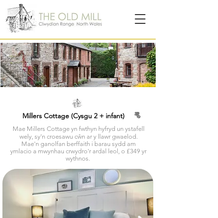
Millers Cottage (Cysgu 2 + infant)
Mae Millers Cottage yn fwthyn hyfryd un ystafell
wely, sy'n croesawu cŵn ar y llawr gwaelod.
Mae'n ganolfan berffaith i barau sydd am
ymlacio a mwynhau crwydro'r ardal leol, o £349 yr
wythnos.