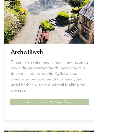
Archwiliwch
T
mae'r Hen Felin wedi'i lleoli mewn bron i 2
erw o dir, yn cynnwys
hardd
gerddi wedi'u
tirlunio a
naturiol
coetir. Cyfleusterau
gwesteion
cynnwys
seddi tu allan gydag
ardal barbeciw, taith ci a'r
Mini
Melin'
parc
chwarae.
Archwiliwch Yr Hen Felin