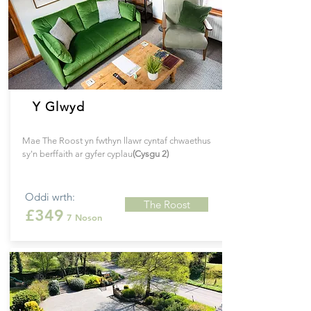
Y Glwyd
Mae The Roost yn fwthyn llawr cyntaf chwaethus
sy'n berffaith ar gyfer cyplau
(Cysgu 2)
Oddi wrth:
The Roost
£349
7 Noson