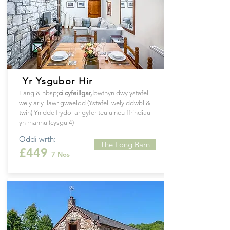
Yr Ysgubor Hir
Eang & nbsp;
ci
cyfeillgar
,
bwthyn dwy ystafell
wely ar y llawr gwaelod (Ystafell wely ddwbl &
twin) Yn ddelfrydol ar gyfer teulu neu ffrindiau
yn rhannu (cysgu 4)
Oddi wrth:
The Long Barn
£449
7 Nos