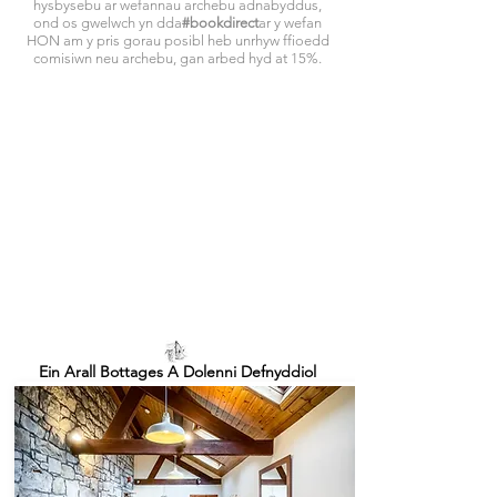
hysbysebu ar wefannau archebu adnabyddus,
ond os gwelwch yn dda
#bookdirect
ar y wefan
HON am y pris gorau posibl heb unrhyw ffioedd
comisiwn neu archebu, gan arbed hyd at 15%.
Ein Arall Bottages A Dolenni Defnyddiol