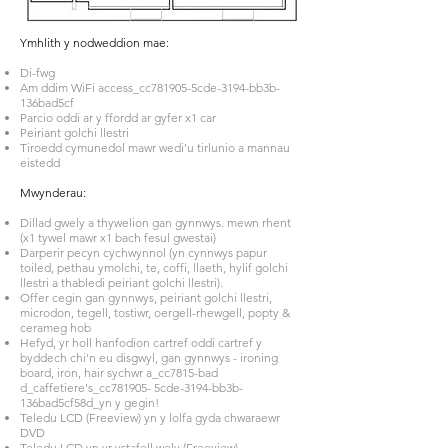
Ymhlith y nodweddion mae:
Di-fwg
Am ddim WiFi access_cc781905-5cde-3194-bb3b-
136bad5cf
Parcio oddi ar y ffordd ar gyfer x1 car
Peiriant golchi llestri
Tiroedd cymunedol mawr wedi'u tirlunio a mannau
eistedd
Mwynderau:
Dillad gwely a thywelion gan gynnwys. mewn rhent
(x1 tywel mawr x1 bach fesul gwestai)
Darperir pecyn cychwynnol (yn cynnwys papur
toiled, pethau ymolchi, te, coffi, llaeth, hylif golchi
llestri a thabledi peiriant golchi llestri).
Offer cegin gan gynnwys, peiriant golchi llestri,
microdon, tegell, tostiwr, oergell-rhewgell, popty &
cerameg hob
Hefyd, yr holl hanfodion cartref oddi cartref y
byddech chi'n eu disgwyl, gan gynnwys - ironing
board, iron, hair sychwr a_cc7815-bad
d_caffetiere's_cc781905- 5cde-3194-bb3b-
136bad5cf58d_yn y gegin!
Teledu LCD (Freeview) yn y lolfa gyda chwaraewr
DVD
Teledu LCD yn yr ystafell wely (Freeview)