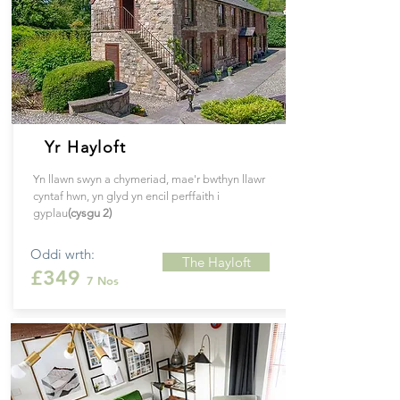
Yr Hayloft
Yn llawn swyn a chymeriad, mae'r bwthyn llawr
cyntaf hwn, yn glyd yn encil perffaith i
gyplau
(cysgu 2)
Oddi wrth:
The Hayloft
£349
7 Nos