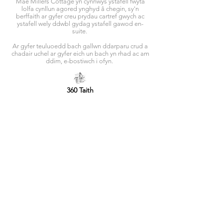
Mae Millers Cottage yn cynnwys ystafell fwyta
lolfa cynllun agored ynghyd â chegin, sy'n
berffaith ar gyfer creu prydau cartref gwych ac
ystafell wely ddwbl gydag ystafell gawod en-
suite.
Ar gyfer teuluoedd bach gallwn ddarparu crud a
chadair uchel ar gyfer eich un bach yn rhad ac am
ddim, e-bostiwch i ofyn.
360 Taith