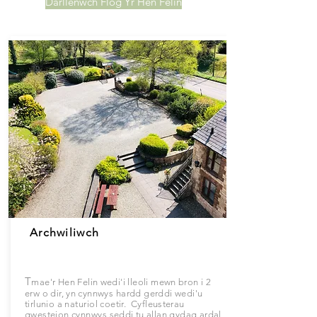
Darllenwch Flog Yr Hen Felin
Archwiliwch
T
mae'r Hen Felin wedi'i lleoli mewn bron i 2
erw o dir, yn cynnwys
hardd
gerddi wedi'u
tirlunio a
naturiol
coetir. Cyfleusterau
gwesteion
cynnwys
seddi tu allan gydag ardal