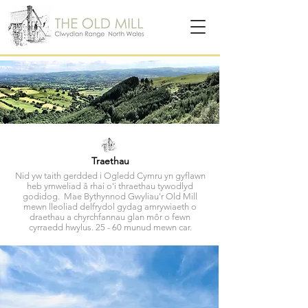
Traethau
Nid yw taith gerdded i Ogledd Cymru yn gyflawn
heb ymweliad â rhai o'i thraethau tywodlyd
godidog. Mae Bythynnod Gwyliau'r Old Mill
mewn lleoliad delfrydol gydag amrywiaeth o
draethau a chyrchfannau glan môr o fewn
cyrraedd hwylus. 25 - 60 munud mewn car.