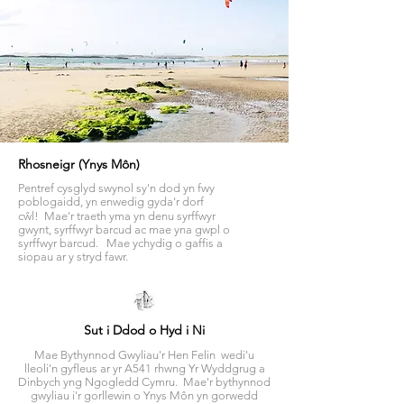
Rhosneigr (Ynys Môn)
Pentref cysglyd swynol sy'n dod yn fwy
poblogaidd, yn enwedig gyda'r dorf
cŵl! Mae'r traeth yma yn denu syrffwyr
gwynt, syrffwyr barcud ac mae yna gwpl o
syrffwyr barcud. Mae ychydig o gaffis a
siopau ar y stryd fawr.
Sut i Ddod o Hyd i Ni
Mae Bythynnod Gwyliau'r Hen Felin wedi'u
lleoli'n gyfleus ar yr A541 rhwng Yr Wyddgrug a
Dinbych yng Ngogledd Cymru. Mae'r bythynnod
gwyliau i'r gorllewin o Ynys Môn yn gorwedd