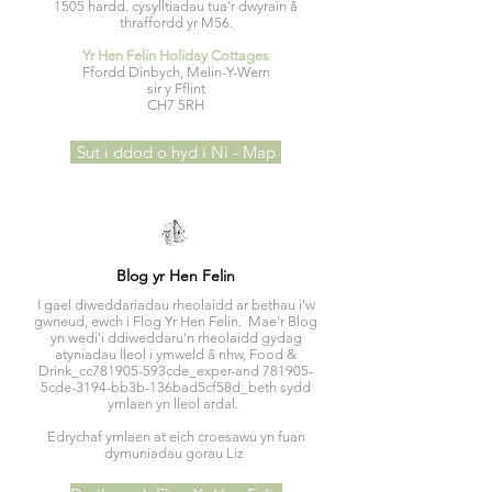
1505 hardd. cysylltiadau tua'r dwyrain â
thraffordd yr M56.
Yr Hen Felin Holiday Cottages
Ffordd Dinbych, Melin-Y-Wern
sir y Fflint
CH7 5RH
Sut i ddod o hyd i Ni - Map
Blog yr Hen Felin
I gael diweddariadau rheolaidd ar bethau i'w
gwneud, ewch i Flog Yr Hen Felin. Mae'r Blog
yn wedi'i ddiweddaru'n rheolaidd gydag
atyniadau lleol i ymweld â nhw, Food &
Drink_cc781905-593cde_exper-and 781905-
5cde-3194-bb3b-136bad5cf58d_beth sydd
ymlaen yn lleol ardal.
Edrychaf ymlaen at eich croesawu yn fuan
dymuniadau gorau Liz