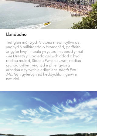
Llandudno
Tref glan môr wych Victoria mewn cyflwr da,
ynghyd â milltiroedd o bromenâd, perffaith
ar gyfer hwyl i'r teulu yn ystod misoedd yr haf
- Ar Draeth y Gogledd gallwch ddod o hyd i
reidiau mulod, Sioeau Pwnsh a Jwdi, reidiau
cychod cyflym, ynghyd â phier gydag
arcedau difyrrwch a adloniant.
traeth Pen
Morfa
yn gyferbyniad heddychlon, garw a
naturiol.