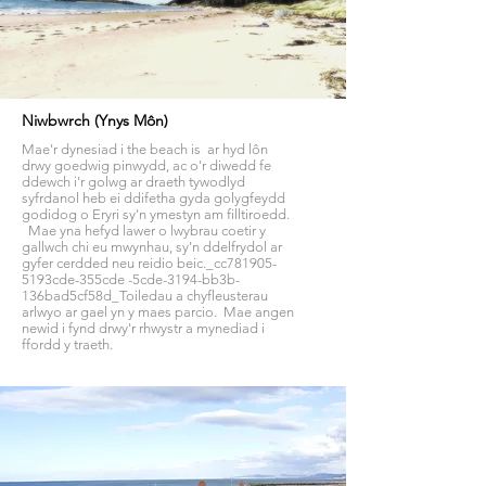
Niwbwrch (Ynys Môn)
Mae'r dynesiad i the beach is ar hyd lôn
drwy goedwig pinwydd, ac o'r diwedd fe
ddewch i'r golwg ar draeth tywodlyd
syfrdanol heb ei ddifetha gyda golygfeydd
godidog o Eryri sy'n ymestyn am filltiroedd.
Mae yna hefyd lawer o lwybrau coetir y
gallwch chi eu mwynhau, sy'n ddelfrydol ar
gyfer cerdded neu reidio beic._cc781905-
5193cde-355cde -5cde-3194-bb3b-
136bad5cf58d_Toiledau a chyfleusterau
arlwyo ar gael yn y maes parcio. Mae angen
newid i fynd drwy'r rhwystr a mynediad i
ffordd y traeth.