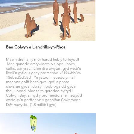
Bae Colwyn a Llandrillo-yn-Rhos
Mae'n dref lan y môr hardd heb y torfeydd!
Mae ganddo amrywiaeth o siopau bach,
caffis, parlyrau hufen iâ a bwytai i gyd wedi'u
lleoli'n gyfleus ger y promenâd. -3194-bb3b-
136bad5cf58d_ Yn ystod misoedd yr haf
mae yna golff bach gwallgof, a pharc
chwarae gyda lido sy'n boblogaidd gyda
theuluoedd. Mae taith gerdded hyfryd i
Colwyn Bay, ar hyd y promenâd ar ei newydd
wedd sy'n gorffen yn y ganolfan Chwaraeon
Dŵr newydd. (1.8 milltir i gyd)