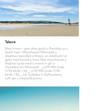
Talacre
Mae croeso i gwn drwy gydol y flwyddyn ar y
traeth hwn! Mwynhewch filltiroedd o
draethau tywodlyd a thwyni, yn ddelfrydol ar
gyfer hwyl bwced a rhaw. Neu mwynhewch y
llwybrau sydd wedi'u marcio'n glir a
cherdded am filltiroedd! _cc781905-5cde-
3194-bb3b-13d__cc781905-5cde-3194-
bb3b-13d__cd! Toiledau a chyfleusterau
caffi ger y meysydd parcio.