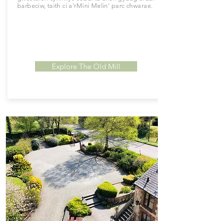
barbeciw, taith ci a'r
Mini
Melin'
parc chwarae.
Explore The Old Mill