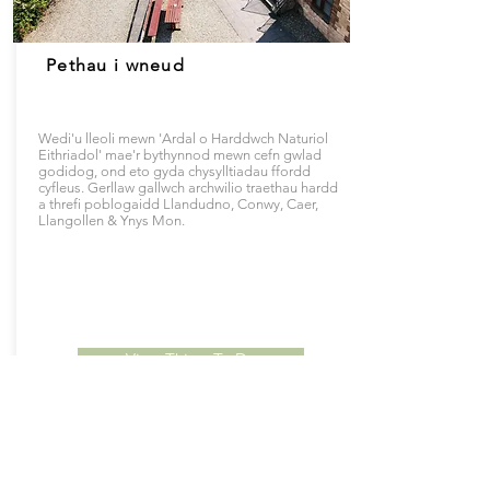
Pethau i wneud
Wedi'u lleoli mewn 'Ardal o Harddwch Naturiol
Eithriadol' mae'r bythynnod mewn cefn gwlad
godidog, ond eto gyda chysylltiadau ffordd
cyfleus. Gerllaw gallwch archwilio traethau hardd
a threfi poblogaidd Llandudno, Conwy, Caer,
Llangollen & Ynys Mon.
View ThingsTo Do