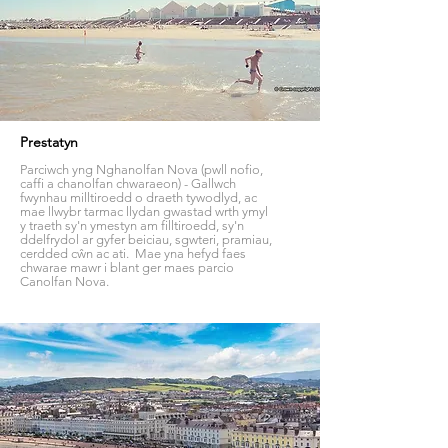
Prestatyn
Parciwch yng Nghanolfan Nova (pwll nofio,
caffi a chanolfan chwaraeon) - Gallwch
fwynhau milltiroedd o draeth tywodlyd, ac
mae llwybr tarmac llydan gwastad wrth ymyl
y traeth sy'n ymestyn am filltiroedd, sy'n
ddelfrydol ar gyfer beiciau, sgwteri, pramiau,
cerdded cŵn ac ati. Mae yna hefyd faes
chwarae mawr i blant ger maes parcio
Canolfan Nova.